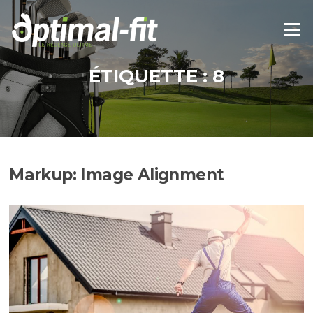
Aller
au
Menu
contenu
ÉTIQUETTE :
8
Markup: Image Alignment